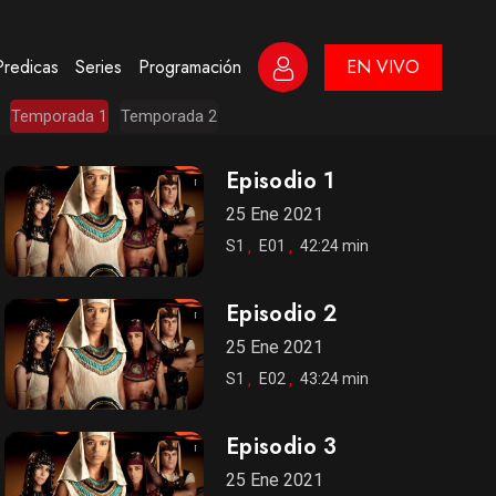
Predicas
Series
Programación
EN VIVO
Temporada 1
Temporada 2
Episodio 1
25 Ene 2021
S1
E01
42:24 min
Episodio 2
25 Ene 2021
S1
E02
43:24 min
Episodio 3
25 Ene 2021