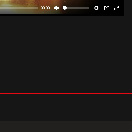
00:00
Unmute
Settings
PIP
Enter
fullscr