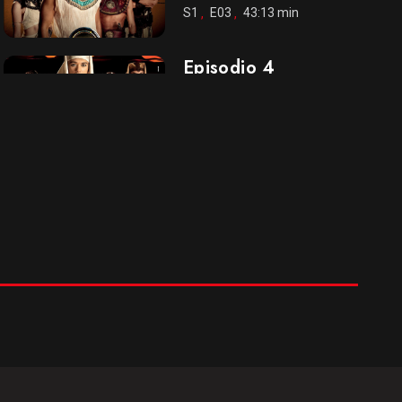
S1
E03
43:13 min
Episodio 4
een
25 Ene 2021
S1
E04
43:49 min
Episodio 5: Parte 1
25 Ene 2021
S1
E05
43:13min
Episodio 5: Parte
Final
25 Ene 2021
S1
E05.5
20:19 min
Episodio 6