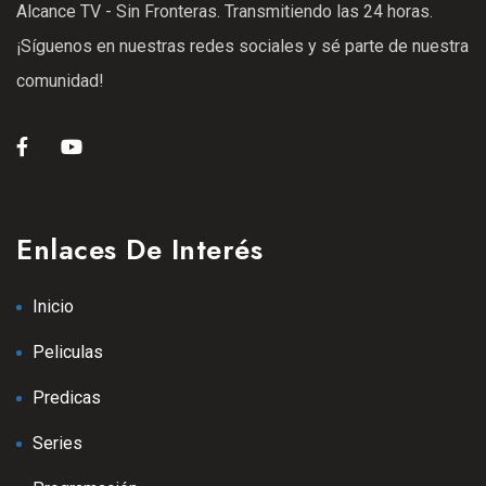
Alcance TV - Sin Fronteras. Transmitiendo las 24 horas.
25 Ene 2021
¡Síguenos en nuestras redes sociales y sé parte de nuestra
S1
E08
42:54 min
comunidad!
Episodio 9
25 Ene 2021
S1
E09
43:42 min
Episodio 11
Enlaces De Interés
25 Ene 2021
S2
E11
42:33 min
Inicio
Episodio 12
Peliculas
13 Sep 2025
S2
E12
Predicas
Episodio 13
Series
13 Sep 2025