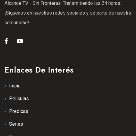
Alcance TV - Sin Fronteras. Transmitiendo las 24 horas.
25 Ene 2021
¡Síguenos en nuestras redes sociales y sé parte de nuestra
S1
E08
42:54 min
comunidad!
Episodio 9
25 Ene 2021
S1
E09
43:42 min
Episodio 11
Enlaces De Interés
25 Ene 2021
S2
E11
42:33 min
Inicio
Episodio 12
Peliculas
13 Sep 2025
S2
E12
Predicas
Episodio 13
Series
13 Sep 2025