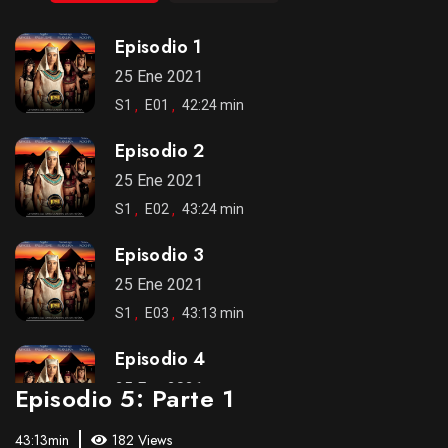
Episodio 1
25 Ene 2021
S1
E01
42:24 min
Episodio 2
25 Ene 2021
S1
E02
43:24 min
Episodio 3
25 Ene 2021
S1
E03
43:13 min
Episodio 4
25 Ene 2021
Episodio 5: Parte 1
S1
E04
43:49 min
43:13min
182 Views