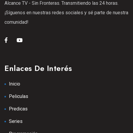
Alcance TV - Sin Fronteras. Transmitiendo las 24 horas.
25 Ene 2021
¡Síguenos en nuestras redes sociales y sé parte de nuestra
S1
E08
42:54 min
comunidad!
Episodio 9
25 Ene 2021
S1
E09
43:42 min
Episodio 11
Enlaces De Interés
25 Ene 2021
S2
E11
42:33 min
Inicio
Episodio 12
Peliculas
13 Sep 2025
S2
E12
Predicas
Episodio 13
Series
13 Sep 2025