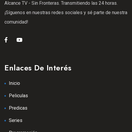
Alcance TV - Sin Fronteras. Transmitiendo las 24 horas.
25 Ene 2021
¡Síguenos en nuestras redes sociales y sé parte de nuestra
S1
E08
42:54 min
comunidad!
Episodio 9
25 Ene 2021
S1
E09
43:42 min
Episodio 11
Enlaces De Interés
25 Ene 2021
S2
E11
42:33 min
Inicio
Episodio 12
Peliculas
13 Sep 2025
S2
E12
Predicas
Episodio 13
Series
13 Sep 2025