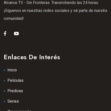
Alcance TV - Sin Fronteras. Transmitiendo las 24 horas.
25 Ene 2021
¡Síguenos en nuestras redes sociales y sé parte de nuestra
S1
E08
42:54 min
comunidad!
Episodio 9
25 Ene 2021
S1
E09
43:42 min
Episodio 11
Enlaces De Interés
25 Ene 2021
S2
E11
42:33 min
Inicio
Episodio 12
Peliculas
13 Sep 2025
S2
E12
Predicas
Episodio 13
Series
13 Sep 2025