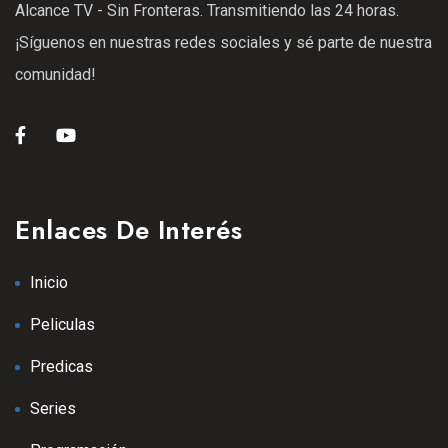
Alcance TV - Sin Fronteras. Transmitiendo las 24 horas.
25 Ene 2021
¡Síguenos en nuestras redes sociales y sé parte de nuestra
S1
E08
42:54 min
comunidad!
Episodio 9
25 Ene 2021
S1
E09
43:42 min
Episodio 11
Enlaces De Interés
25 Ene 2021
S2
E11
42:33 min
Inicio
Episodio 12
Peliculas
13 Sep 2025
S2
E12
Predicas
Episodio 13
Series
13 Sep 2025