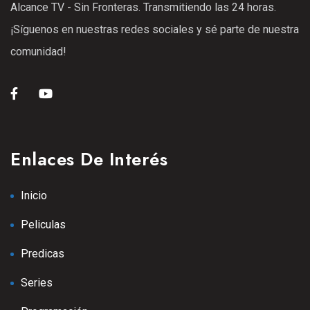
Alcance TV - Sin Fronteras. Transmitiendo las 24 horas.
25 Ene 2021
¡Síguenos en nuestras redes sociales y sé parte de nuestra
S1
E08
42:54 min
comunidad!
Episodio 9
25 Ene 2021
S1
E09
43:42 min
Episodio 11
Enlaces De Interés
25 Ene 2021
S2
E11
42:33 min
Inicio
Episodio 12
Peliculas
13 Sep 2025
S2
E12
Predicas
Episodio 13
Series
13 Sep 2025