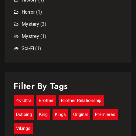
Horror
(1)
Mystery
(3)
Mystrey
(1)
Sci-Fi
(1)
Filter By Tags
4K Ultra
Brother
Brother Relationship
Dubbing
King
Kings
Original
Premieres
Vikings