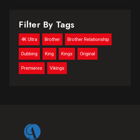
Filter By Tags
4K Ultra
Brother
Brother Relationship
Dubbing
King
Kings
Original
Premieres
Vikings