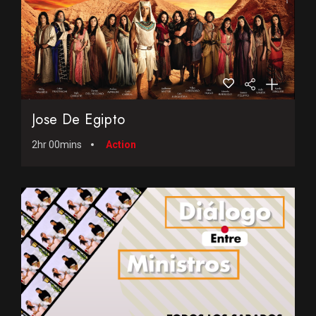
Jose De Egipto
2hr 00mins
Action